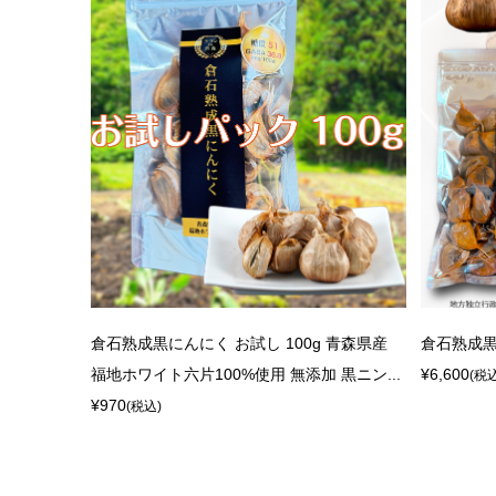
倉石熟成黒にんにく お試し 100g 青森県産
倉石熟成黒に
福地ホワイト六片100%使用 無添加 黒ニン...
¥6,600
(税
¥970
(税込)