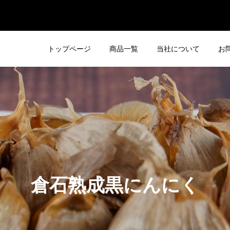
く
トップページ
商品一覧
当社について
お
倉石熟成黒にんにく